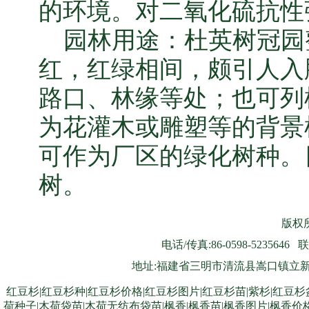
的环境。对二氧化硫抗性
园林用途：杜英树冠园
红，红绿相间，颇引人入
路口、林缘等处；也可列
为花灌木或雕塑等的背景
可作为厂区的绿化树种。
树。
版权所
电话/传真:86-0598-5235646 联
地址:福建省三明市清流县嵩口镇立新村8号
红豆杉|红豆杉种|红豆杉价格|红豆杉图片|红豆杉苗|紫杉|红豆杉
荷种子|木荷袋苗|木荷无纺布袋苗|枫香|枫香苗|枫香图片|枫香价