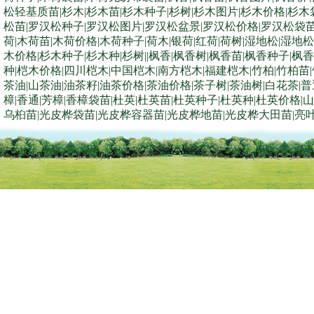
松轻基质苗|杉木|杉木苗|杉木种子|杉树|杉木图片|杉木价格|杉
松苗|罗汉松种子|罗汉松图片|罗汉松盆景|罗汉松价格|罗汉松袋苗|
荷|木荷苗|木荷价格|木荷种子|荷木|银荷|红荷|荷树|湿地松|湿
木价格|杉木种子|杉木种|杉树||枫香|枫香树|枫香苗|枫香种子|枫
种|桤木价格|四川桤木|中国桤木|南方桤木|福建桤木|竹柏|竹柏苗
茶油|山茶油|油茶籽|油茶价格|茶油价格|茶子树|茶油树|白花茶|普
樟|香通|芳樟|香樟袋苗|杜英|杜英苗|杜英种子|杜英种|杜英价格
乌桕苗|光皮桦袋苗|光皮桦容器苗|光皮桦地苗|光皮桦大田苗|亮