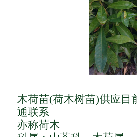
木荷苗(荷木树苗)供应目前
通联系
亦称荷木