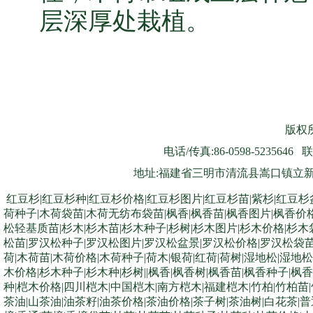
层深厚处栽植。
版权所
电话/传真:86-0598-5235646 联
地址:福建省三明市清流县嵩口镇立新村8号
红豆杉|红豆杉种|红豆杉价格|红豆杉图片|红豆杉苗|紫杉|红豆杉
荷种子|木荷袋苗|木荷无纺布袋苗|枫香|枫香苗|枫香图片|枫香价
松轻基质苗|杉木|杉木苗|杉木种子|杉树|杉木图片|杉木价格|杉
松苗|罗汉松种子|罗汉松图片|罗汉松盆景|罗汉松价格|罗汉松袋苗|
荷|木荷苗|木荷价格|木荷种子|荷木|银荷|红荷|荷树|湿地松|湿
木价格|杉木种子|杉木种|杉树||枫香|枫香树|枫香苗|枫香种子|枫
种|桤木价格|四川桤木|中国桤木|南方桤木|福建桤木|竹柏|竹柏苗
茶油|山茶油|油茶籽|油茶价格|茶油价格|茶子树|茶油树|白花茶|普