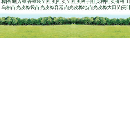
樟|香通|芳樟|香樟袋苗|杜英|杜英苗|杜英种子|杜英种|杜英价格
乌桕苗|光皮桦袋苗|光皮桦容器苗|光皮桦地苗|光皮桦大田苗|亮