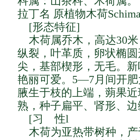
科属：山茶科、木荷属。
拉丁名 原植物木荷Schima sup
[形态特征]
木荷属乔木，高达30米
纵裂，叶革质，卵状椭圆
尖，基部楔形，无毛。新
艳丽可爱。5—7月间开
腋生于枝的上端，蒴果近
熟，种子扁平、肾形、边
[习 性l
木荷为亚热带树种，产