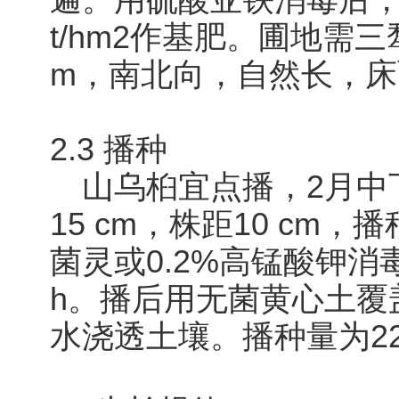
遍。用硫酸亚铁消毒后，
t/hm2作基肥。圃地需三
m，南北向，自然长，
2.3 播种
山乌桕宜点播，2月中
15 cm，株距10 cm，
菌灵或0.2%高锰酸钾消
h。播后用无菌黄心土覆
水浇透土壤。播种量为22.5~