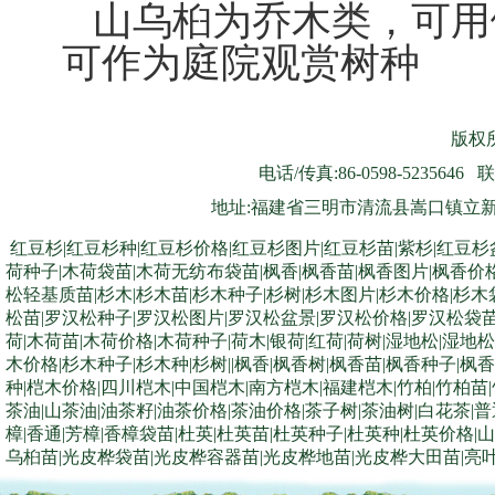
山乌桕为乔木类，可用
可作为庭院观赏树种
版权所
电话/传真:86-0598-5235646 联
地址:福建省三明市清流县嵩口镇立新村8号
红豆杉|红豆杉种|红豆杉价格|红豆杉图片|红豆杉苗|紫杉|红豆杉
荷种子|木荷袋苗|木荷无纺布袋苗|枫香|枫香苗|枫香图片|枫香价
松轻基质苗|杉木|杉木苗|杉木种子|杉树|杉木图片|杉木价格|杉
松苗|罗汉松种子|罗汉松图片|罗汉松盆景|罗汉松价格|罗汉松袋苗|
荷|木荷苗|木荷价格|木荷种子|荷木|银荷|红荷|荷树|湿地松|湿
木价格|杉木种子|杉木种|杉树||枫香|枫香树|枫香苗|枫香种子|枫
种|桤木价格|四川桤木|中国桤木|南方桤木|福建桤木|竹柏|竹柏苗
茶油|山茶油|油茶籽|油茶价格|茶油价格|茶子树|茶油树|白花茶|普
樟|香通|芳樟|香樟袋苗|杜英|杜英苗|杜英种子|杜英种|杜英价格
乌桕苗|光皮桦袋苗|光皮桦容器苗|光皮桦地苗|光皮桦大田苗|亮