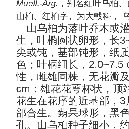
Muell.-Arg.
，别名红叶乌桕、
山桕、红桕字。为大戟科， 
山乌桕为落叶乔木或灌木
生，叶椭圆状卵形，长3~1
尖或钝，基部钝形，纸
色；叶柄细长，2.0~7.
性，雌雄同株，无花瓣及
cm；雄花花萼杯状，顶
花生在花序的近基部，3
部合生。蒴果球形，黑
孔。山乌桕种子细小，约