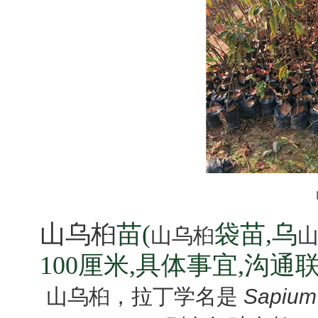
山乌桕
苗(
袋苗,乌
山乌桕
100厘米,具体事宜,沟通
山乌桕，拉丁学名是
Sapium 