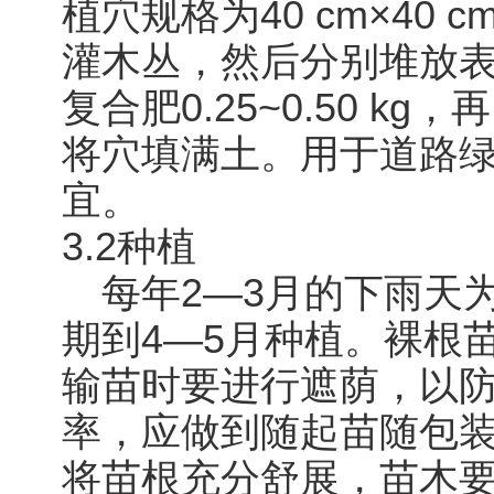
植穴规格为40 cm×40 
灌木丛，然后分别堆放
复合肥0.25~0.50 
将穴填满土。用于道路绿化
宜。
3.2种植
每年2―3月的下雨天
期到4―5月种植。裸根
输苗时要进行遮荫，以
率，应做到随起苗随包
将苗根充分舒展，苗木